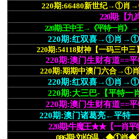
220期:66480新世纪→
220期:【
220期:王中王→《平特一肖》
220期:红双喜→①肖
220期:54118财神【一码三
220期:澳门生财有道==
220期:期期中澳门六合→
220期:红双喜→①肖
220期:大三巴-【平特
220期:澳门生财有道==
220期:澳门诸葛亮←平
220期:牛魔王★★【一肖
086期:刘伯温→◆①肖