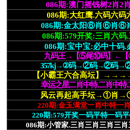
086期:澳门摇钱树2肖2
086期:大红鹰.六码六
086期:金太阳⑥肖⑥肖
086期:579开奖:三肖六
086期:宝中宝:必中十码
九码王→【⑤尾⑩码】←【
357kj→②码→②码→②码
【小霸王六合高坛】→→→
幸运之星二肖中特.二肖中特.
风云再起高手坛→①肖→
220期:金玉满堂一肖中特
220期:579开奖一码平特一
086期:小管家.三肖三肖三肖