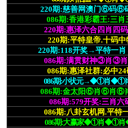
220期:慈善网澳门⑥码
086期:香港彩霸王:
220期:惠泽六合四肖
220期:平特皇帝.十码
220期:118开奖→平特
086期:满贯财神③肖
086期:惠泽社群:必中2
086期:小状元→◆①肖◆①
086期:金太阳⑥肖⑥肖
086期:579开奖:三肖
086期:八卦玄机网.平特
086期:大赢家◆①肖◆①